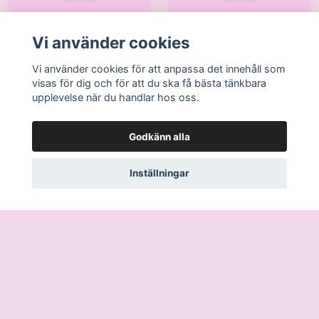
Vi använder cookies
Vi använder cookies för att anpassa det innehåll som
visas för dig och för att du ska få bästa tänkbara
upplevelse när du handlar hos oss.
Läs mer
Godkänn alla
Köpvillkor
Kontakt
Inställningar
Ångra köp / Retur
© 2026 Det Finaste AB
–
Powered by Quickbutik