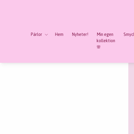
Pärlor
Hem
Nyheter!
Min egen
Smyck
kollektion
🌸