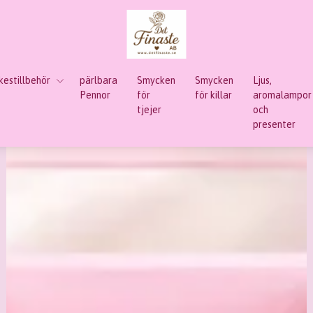
estillbehör
pärlbara
Smycken
Smycken
Ljus,
Pennor
för
för killar
aromalampor
tjejer
och
presenter