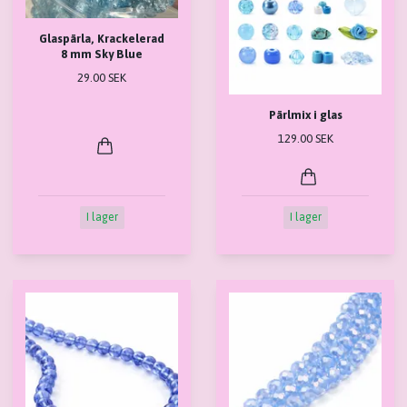
Glaspärla, Krackelerad
8 mm Sky Blue
29.00 SEK
Pärlmix i glas
129.00 SEK
I lager
I lager