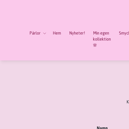
Pärlor
Hem
Nyheter!
Min egen
Smyck
kollektion
🌸
K
Namn