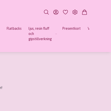
Flatbacks
ljus, resin fluff
Presentkort
Verktyg
Mi
och
gipstillverkning
n!