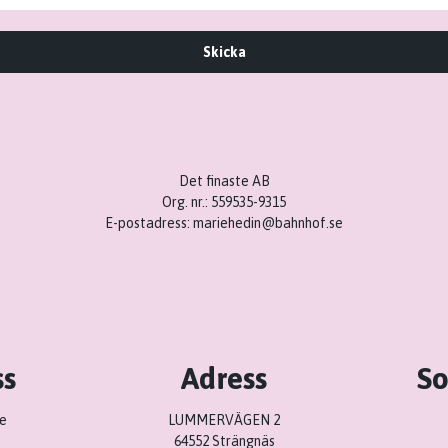
Skicka
Det finaste AB
Org. nr.: 559535-9315
E-postadress:
mariehedin@bahnhof.se
ss
Adress
So
e
LUMMERVÄGEN 2
64552 Strängnäs