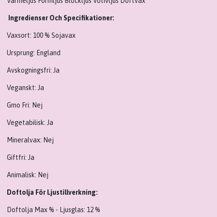
Värmeljus Formljus Blockljus Votivljus Doftvax
Ingredienser Och Specifikationer:
Vaxsort: 100 % Sojavax
Ursprung:
England
Avskogningsfri: Ja
Veganskt: Ja
Gmo Fri: Nej
Vegetabilisk:
Ja
Mineralvax: Nej
Giftfri: Ja
Animalisk: Nej
Doftolja För Ljustillverkning:
Doftolja Max % - Ljusglas:
12 %