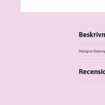
Beskriv
Mörkgrön Elektrop
Recensi