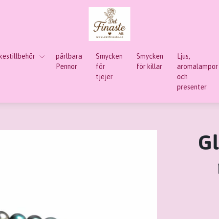
estillbehör
pärlbara
Smycken
Smycken
Ljus,
Pennor
för
för killar
aromalampor
tjejer
och
presenter
Gl