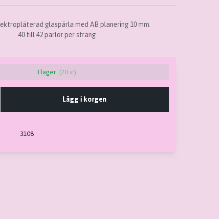
ektropläterad glaspärla med AB planering 10 mm.
40 till 42 pärlor per sträng
I lager
(20 st)
Lägg i korgen
3108