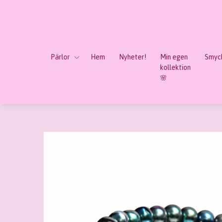
Pärlor
Hem
Nyheter!
Min egen
Smyck
kollektion
🌸