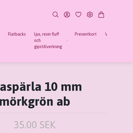
Flatbacks
ljus, resin fluff
Presentkort
Verktyg
Mi
och
gipstillverkning
aspärla 10 mm
mörkgrön ab
35.00 SEK