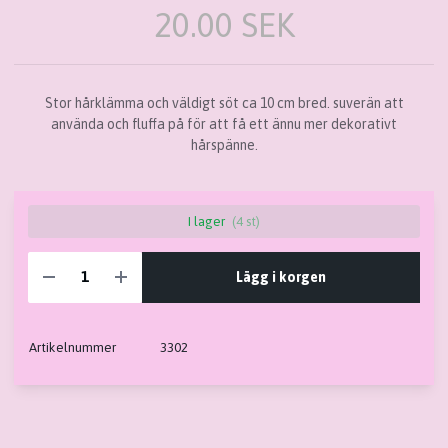
20.00 SEK
Stor hårklämma och väldigt söt ca 10 cm bred. suverän att
använda och fluffa på för att få ett ännu mer dekorativt
hårspänne.
I lager
(4 st)
Lägg i korgen
Artikelnummer
3302