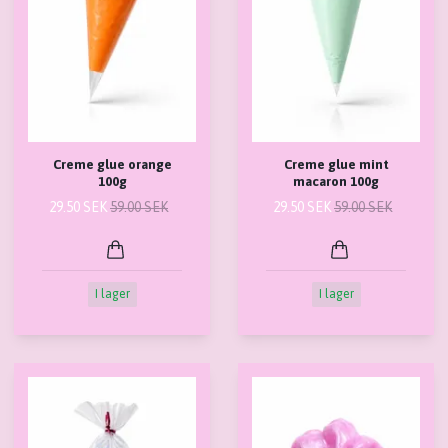
Creme glue orange
Creme glue mint
100g
macaron 100g
29.50 SEK
59.00 SEK
29.50 SEK
59.00 SEK
I lager
I lager