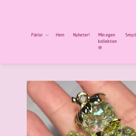
Pärlor
Hem
Nyheter!
Min egen
Smyck
kollektion
🌸