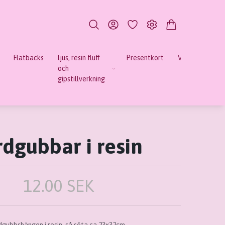
Flatbacks
ljus, resin fluff
Presentkort
Verktyg
Mi
och
gipstillverkning
rdgubbar i resin
12.00 SEK