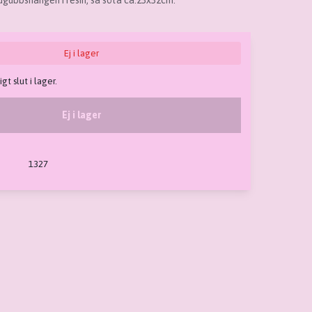
dgubbshängen i resin, så söta ca.23x32cm.
Ej i lager
igt slut i lager.
Ej i lager
1327