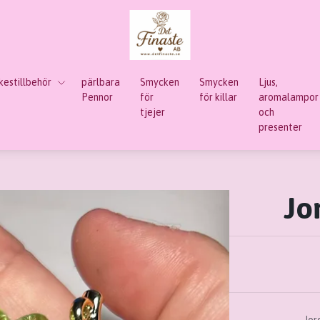
estillbehör
pärlbara
Smycken
Smycken
Ljus,
Pennor
för
för killar
aromalampor
tjejer
och
presenter
Jo