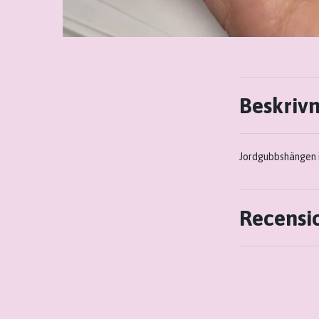
Beskriv
Jordgubbshängen i
Recensi