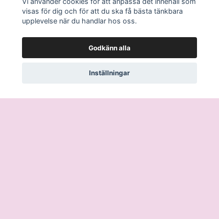
Vi använder cookies för att anpassa det innehåll som
visas för dig och för att du ska få bästa tänkbara
upplevelse när du handlar hos oss.
Älvor i blandade
färger
20.00 SEK
Godkänn alla
Inställningar
I lager
I lager
Läs mer
Köpvillkor
Kontakt
Ångra köp / Retur