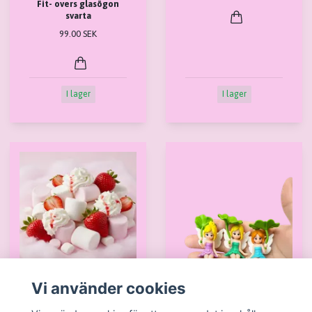
Fit- overs glasögon
svarta
99.00 SEK
I lager
I lager
Doftolja ” Yummy
Vi använder cookies
pink”
129.00 SEK