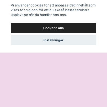
Vi använder cookies för att anpassa det innehåll som
visas för dig och för att du ska få bästa tänkbara
upplevelse när du handlar hos oss.
Glaspärla
Söt skål med lock
5.00 SEK
99.00 SEK
Godkänn alla
Inställningar
I lager
I lager
Läs mer
Köpvillkor
Kontakt