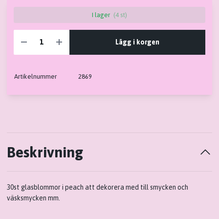
I lager
(4 st)
Lägg i korgen
Artikelnummer
2869
Beskrivning
30st glasblommor i peach att dekorera med till smycken och
väsksmycken mm.