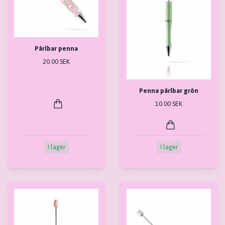
Pärlbar penna
20.00 SEK
Penna pärlbar grön
10.00 SEK
I lager
I lager