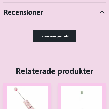
Recensioner
Recensera produkt
Relaterade produkter