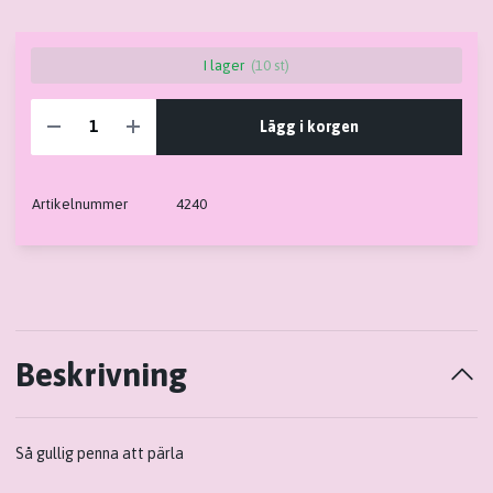
I lager
(10 st)
Lägg i korgen
Artikelnummer
4240
Beskrivning
Så gullig penna att pärla