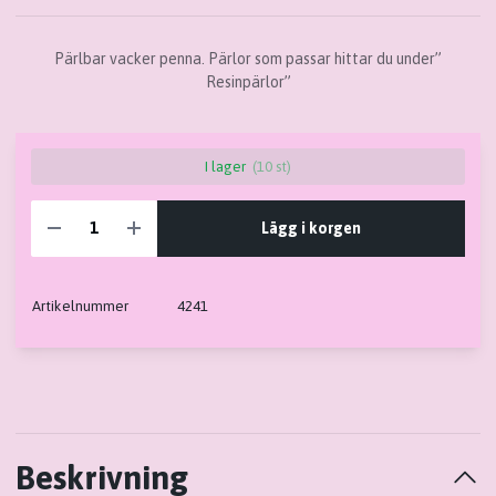
Pärlbar vacker penna. Pärlor som passar hittar du under”
Resinpärlor”
I lager
(10 st)
Lägg i korgen
Artikelnummer
4241
Beskrivning