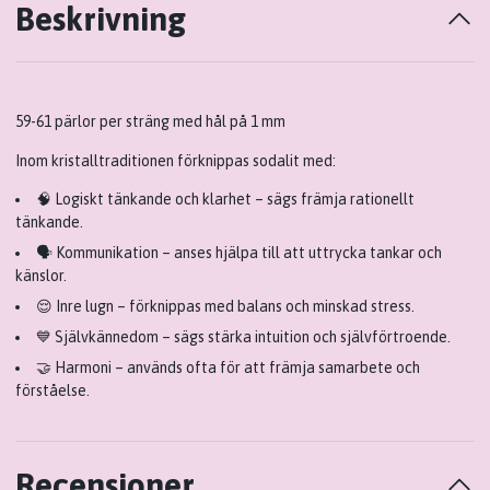
Beskrivning
59-61 pärlor per sträng med hål på 1 mm
Inom kristalltraditionen förknippas sodalit med:
🧠
Logiskt tänkande och klarhet
– sägs främja rationellt
tänkande.
🗣️
Kommunikation
– anses hjälpa till att uttrycka tankar och
känslor.
😌
Inre lugn
– förknippas med balans och minskad stress.
💙
Självkännedom
– sägs stärka intuition och självförtroende.
🤝
Harmoni
– används ofta för att främja samarbete och
förståelse.
Recensioner