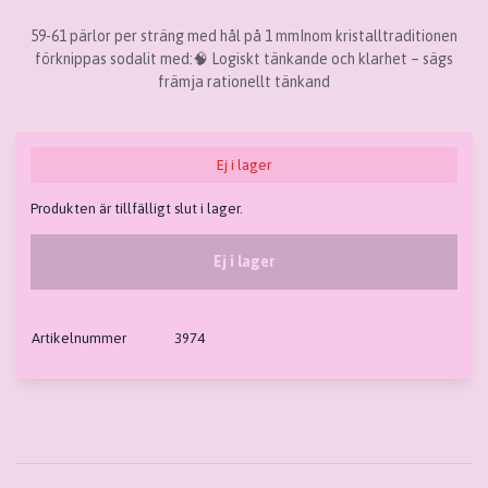
59-61 pärlor per sträng med hål på 1 mmInom kristalltraditionen
förknippas sodalit med:🧠 Logiskt tänkande och klarhet – sägs
främja rationellt tänkand
Ej i lager
Produkten är tillfälligt slut i lager.
Ej i lager
Artikelnummer
3974