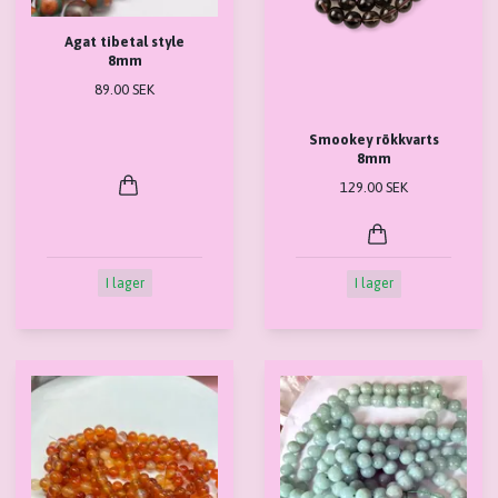
Agat tibetal style
8mm
89.00 SEK
Smookey rökkvarts
8mm
129.00 SEK
I lager
I lager