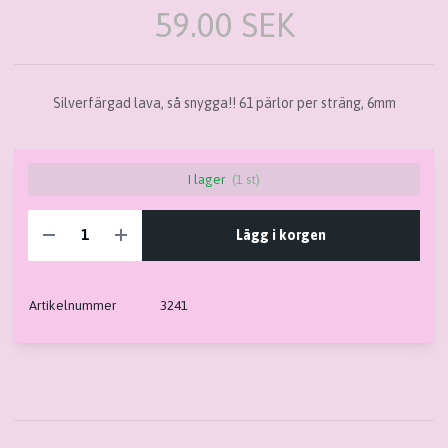
59.00 SEK
Silverfärgad lava, så snygga!! 61 pärlor per sträng, 6mm
I lager
(1 st)
Lägg i korgen
Artikelnummer
3241