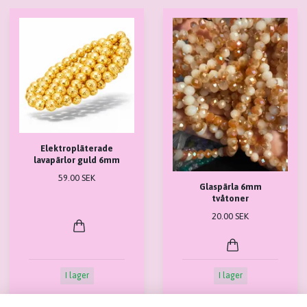
Elektropläterade
lavapärlor guld 6mm
59.00 SEK
Glaspärla 6mm
tvåtoner
20.00 SEK
I lager
I lager