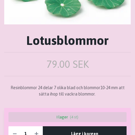
Lotusblommor
79.00 SEK
Resinblommor 24 delar 7 olika blad och blommor10-24 mm att
sätta ihop till vackra blommor.
I lager
(4 st)
Lägg i korgen