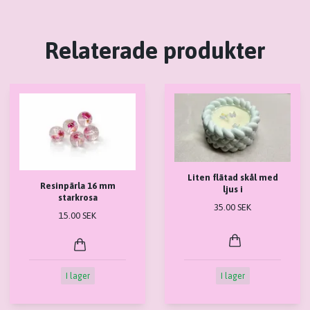
Relaterade produkter
Liten flätad skål med
Resinpärla 16 mm
ljus i
starkrosa
35.00 SEK
15.00 SEK
I lager
I lager