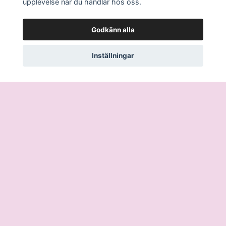
upplevelse när du handlar hos oss.
Godkänn alla
Inställningar
Läs mer
Köpvillkor
Kontakt
Ångra köp / Retur
© 2026 Det Finaste AB
–
Powered by Quickbutik