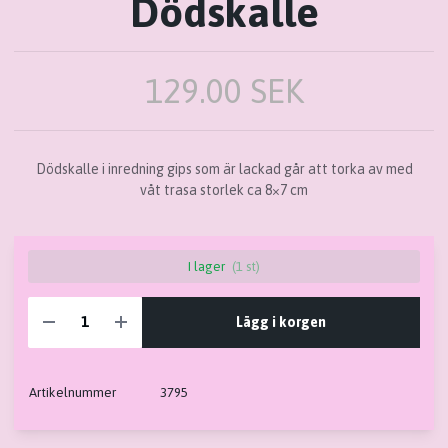
Dödskalle
129.00 SEK
Dödskalle i inredning gips som är lackad går att torka av med
våt trasa storlek ca 8×7 cm
I lager
(1 st)
Lägg i korgen
Artikelnummer
3795