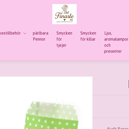
estillbehör
pärlbara
Smycken
Smycken
Ljus,
Pennor
för
för killar
aromalampor
tjejer
och
presenter