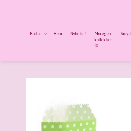
Pärlor
Hem
Nyheter!
Min egen
Smyck
kollektion
🌸