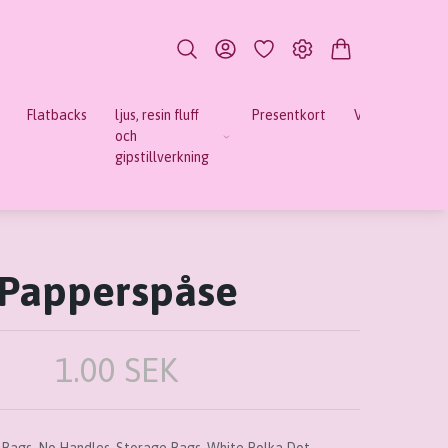
Flatbacks
ljus, resin fluff
Presentkort
Verktyg
Mi
och
gipstillverkning
Papperspåse
1.00 SEK