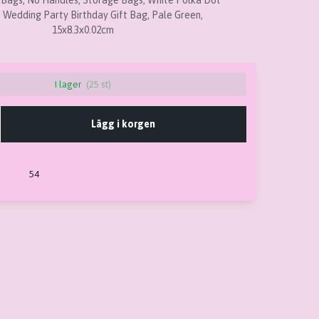
 Bags, No Handles, Storage Bags, White Polka Dot
 Wedding Party Birthday Gift Bag, Pale Green,
15x8.3x0.02cm
I lager
(25 st)
Lägg i korgen
54