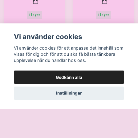
I lager
I lager
Vi använder cookies
Vi använder cookies för att anpassa det innehåll som
visas för dig och för att du ska få bästa tänkbara
upplevelse när du handlar hos oss.
Läs mer
Godkänn alla
Köpvillkor
Kontakt
Inställningar
Ångra köp / Retur