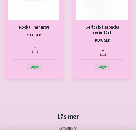
Rocka i miniatyr
Berlock/flatbacks
resin 10st
5.00 SEK
40.00 SEK
I lager
I lager
Läs mer
Köpvillkor